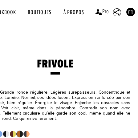
Pro
OKBOOK
BOUTIQUES
À PROPOS
FR
FRIVOLE
Grande ronde régulière. Légères surépaisseurs. Concentrique et
e. Lunaire. Normal, ses idées fusent. Expression renforcée par son
é, bien régulier. Énergise le visage. Enjambe les obstacles sans
 Voit clair, même dans la pénombre. Contredit son nom avec
. Tellement circulaire qu’elle garde son cool, même quand elle ne
 rond. Ce qui arrive rarement.