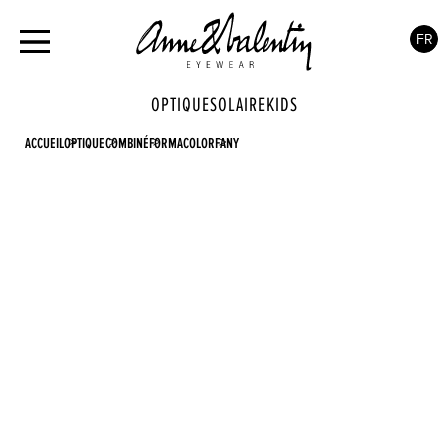
FR
OPTIQUE
SOLAIRE
KIDS
ACCUEIL
OPTIQUE
COMBINÉ
FORMACOLOR
FANY