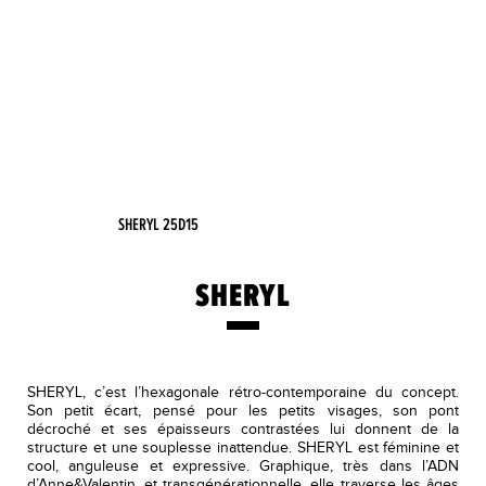
SHERYL 25D15
SHERYL
SHERYL, c’est l’hexagonale rétro-contemporaine du concept.
Son petit écart, pensé pour les petits visages, son pont
décroché et ses épaisseurs contrastées lui donnent de la
structure et une souplesse inattendue. SHERYL est féminine et
cool, anguleuse et expressive. Graphique, très dans l’ADN
d’Anne&Valentin, et transgénérationnelle, elle traverse les âges