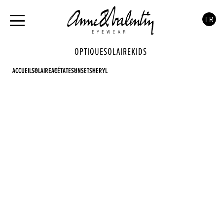
FR
OPTIQUE
SOLAIRE
KIDS
ACCUEIL
SOLAIRE
ACÉTATE
SUNSET
SHERYL