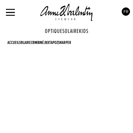
FR
OPTIQUE
SOLAIRE
KIDS
ACCUEIL
SOLAIRE
COMBINÉ
JUXTAPOZ
SHARPER