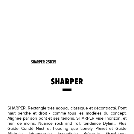
SHARPER 25D35
SHARPER
SHARPER. Rectangle très adouci, classique et décontracté. Pont
haut perché et droit - comme tous les modèles du concept.
Alignée par son pont et ses tenons, SHARPER vise l’horizon, et
rien de moins. Nuance rock and roll, tendance Dylan… Plus
Guide Condé Nast et Fooding que Lonely Planet et Guide
Michelin. Intemporelle. Essentielle. Présente. Graphique.