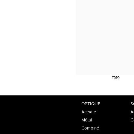
TOPO
OPTIQUE
S
Acétate
A
Métal
C
Combiné