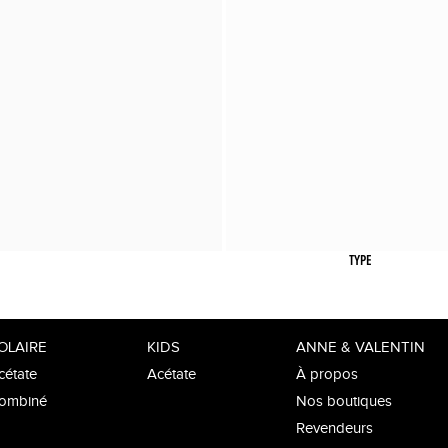
TYPE
OLAIRE
KIDS
ANNE & VALENTIN
cétate
Acétate
À propos
ombiné
Nos boutiques
Revendeurs