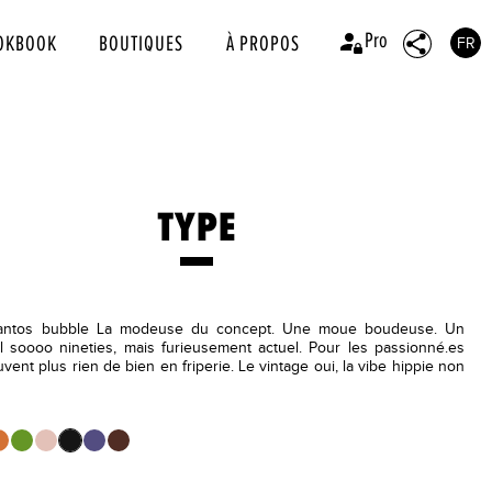
Pro
OKBOOK
BOUTIQUES
À PROPOS
FR
TYPE
antos bubble La modeuse du concept. Une moue boudeuse. Un
ol soooo nineties, mais furieusement actuel. Pour les passionné.es
uvent plus rien de bien en friperie. Le vintage oui, la vibe hippie non