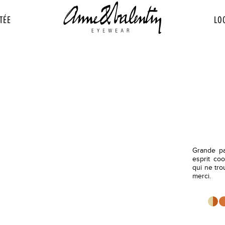
TÉE
LO
Grande p
esprit co
qui ne tro
merci.