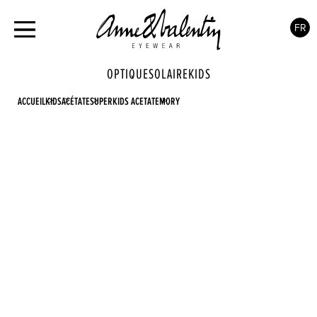
FR
OPTIQUE
SOLAIRE
KIDS
ACCUEIL
KIDS
ACÉTATE
SUPERKIDS ACETATE
MORY