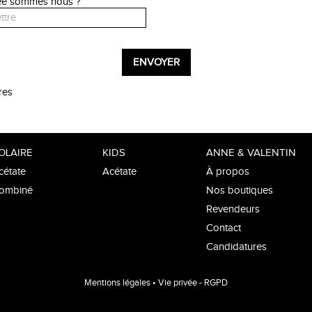
née sommes nous ?
res
OLAIRE
KIDS
ANNE & VALENTIN
cétate
Acétate
À propos
ombiné
Nos boutiques
Revendeurs
Contact
Candidatures
Mentions légales
•
Vie privée - RGPD