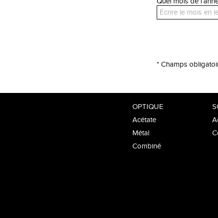
Quel mois de l’an
* Champs obligatoi
OPTIQUE
S
Acétate
A
Métal
C
Combiné