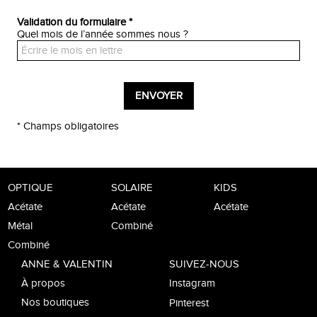
Validation du formulaire *
Quel mois de l’année sommes nous ?
* Champs obligatoires
OPTIQUE
SOLAIRE
KIDS
Acétate
Acétate
Acétate
Métal
Combiné
Combiné
ANNE & VALENTIN
SUIVEZ-NOUS
À propos
Instagram
Nos boutiques
Pinterest