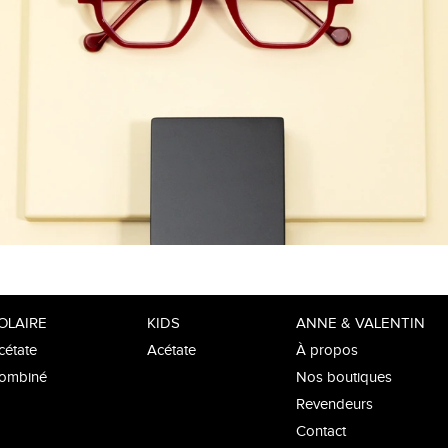
OLAIRE
KIDS
ANNE & VALENTIN
cétate
Acétate
À propos
ombiné
Nos boutiques
Revendeurs
Contact